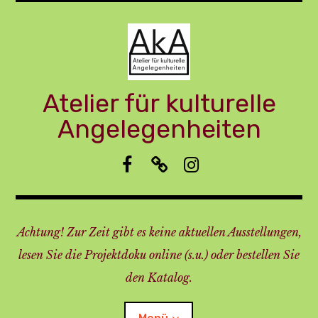
Zum
Inhalt
springen
Atelier für kulturelle
Angelegenheiten
f
I
i
b
m
n
p
s
r
t
Achtung! Zur Zeit gibt es keine aktuellen Ausstellungen,
e
a
s
lesen Sie die Projektdoku online (s.u.) oder bestellen Sie
s
den Katalog.
u
m