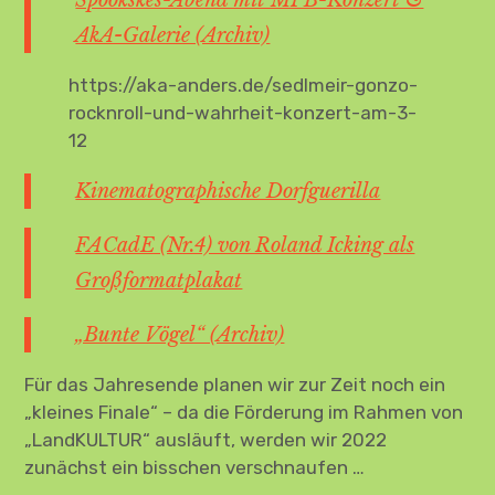
Spöökskes-Abend mit MPB-Konzert &
AkA-Galerie (Archiv)
https://aka-anders.de/sedlmeir-gonzo-
rocknroll-und-wahrheit-konzert-am-3-
12
Kinematographische Dorfguerilla
FACadE (Nr.4) von Roland Icking als
Großformatplakat
„Bunte Vögel“ (Archiv)
Für das Jahresende planen wir zur Zeit noch ein
„kleines Finale“ – da die Förderung im Rahmen von
„LandKULTUR“ ausläuft, werden wir 2022
zunächst ein bisschen verschnaufen …