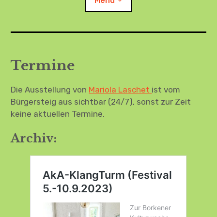
Menü
Child-
AkA – anders: über uns, Herzlich willkommen!
Menü
auskl
Termine
Termine
Die Ausstellung von
Mariola Laschet
ist vom
Barrierefreiheit
Bürgersteig aus sichtbar (24/7), sonst zur Zeit
Child-
keine aktuellen Termine.
Instagram
Menü
auskl
Archiv:
Child-
FB
Menü
auskl
Child-
Menü
auskl
Child-
Menü
auskl