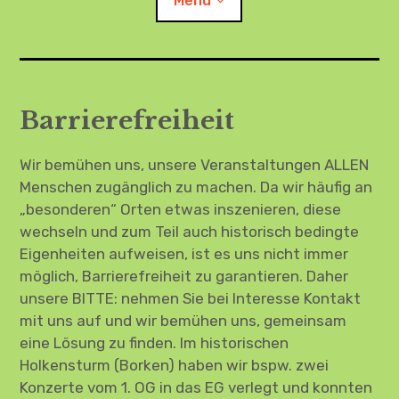
Menü
Child-
AkA – anders: über uns, Herzlich willkommen!
Menü
auskl
Barrierefreiheit
Termine
Wir bemühen uns, unsere Veranstaltungen ALLEN
Barrierefreiheit
Menschen zugänglich zu machen. Da wir häufig an
Child-
„besonderen“ Orten etwas inszenieren, diese
Instagram
Menü
auskl
wechseln und zum Teil auch historisch bedingte
Child-
FB
Eigenheiten aufweisen, ist es uns nicht immer
Menü
auskl
möglich, Barrierefreiheit zu garantieren. Daher
Child-
Menü
unsere BITTE: nehmen Sie bei Interesse Kontakt
auskl
mit uns auf und wir bemühen uns, gemeinsam
eine Lösung zu finden. Im historischen
Holkensturm (Borken) haben wir bspw. zwei
Child-
Menü
auskl
Konzerte vom 1. OG in das EG verlegt und konnten