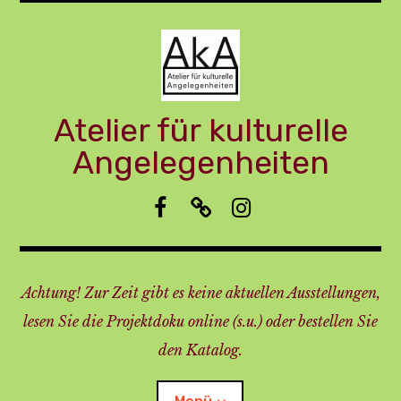
Zum
Inhalt
springen
Atelier für kulturelle
Angelegenheiten
f
I
i
b
m
n
p
s
r
t
Achtung! Zur Zeit gibt es keine aktuellen Ausstellungen,
e
a
s
lesen Sie die Projektdoku online (s.u.) oder bestellen Sie
s
den Katalog.
u
m