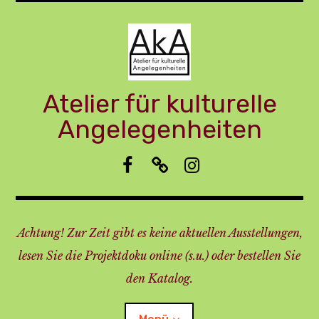
Zum
Inhalt
springen
Atelier für kulturelle
Angelegenheiten
f
I
i
b
m
n
p
s
r
t
Achtung! Zur Zeit gibt es keine aktuellen Ausstellungen,
e
a
s
lesen Sie die Projektdoku online (s.u.) oder bestellen Sie
s
den Katalog.
u
m