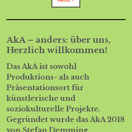
Menü
Child-
AkA – anders: über uns, Herzlich willkommen!
Menü
auskl
AkA – anders: über uns,
Termine
Herzlich willkommen!
Barrierefreiheit
Das AkA ist sowohl
Child-
Instagram
Menü
auskl
Produktions- als auch
Child-
FB
Menü
auskl
Präsentationsort für
Child-
künstlerische und
Menü
auskl
soziokulturelle Projekte
.
Gegründet wurde das AkA 2018
Child-
Menü
auskl
von Stefan Demming