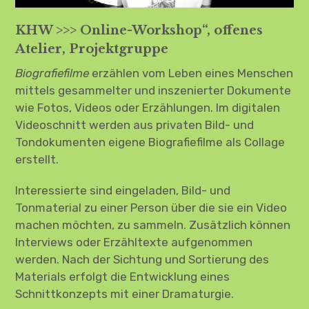
AkA-CAMP in Borken am Markt (Archiv)
KHW >>> Online-Workshop“, offenes
HTR–Kopfreisen: Videokonzert &
Atelier, Projektgruppe
Ausstellung (Archiv)
Biografiefilme
erzählen vom Leben eines Menschen
„Subkulturwerkstatt – Heimatverein
mittels gesammelter und inszenierter Dokumente
2050“ (Salon)
wie Fotos, Videos oder Erzählungen. Im digitalen
Videoschnitt werden aus privaten Bild- und
workshop „Biografiefilm“
Tondokumenten eigene Biografiefilme als Collage
erstellt.
LINKS
Interessierte sind eingeladen, Bild- und
Child-
Flimmern & Video
Menü
auskl
Tonmaterial zu einer Person über die sie ein Video
machen möchten, zu sammeln. Zusätzlich können
Termine
Interviews oder Erzähltexte aufgenommen
werden. Nach der Sichtung und Sortierung des
Barrierefreiheit
Materials erfolgt die Entwicklung eines
Schnittkonzepts mit einer Dramaturgie.
Instagram