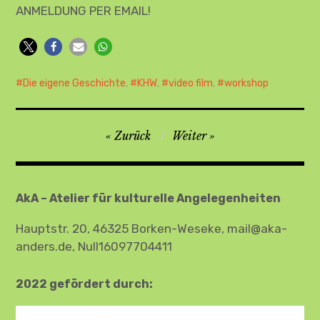
ANMELDUNG PER EMAIL!
Die eigene Geschichte
,
KHW
,
video film
,
workshop
Beitragsnavigation
Zurück
Weiter
AkA – Atelier für kulturelle Angelegenheiten
Hauptstr. 20, 46325 Borken-Weseke, mail@aka-
anders.de, Null16097704411
2022 gefördert durch: