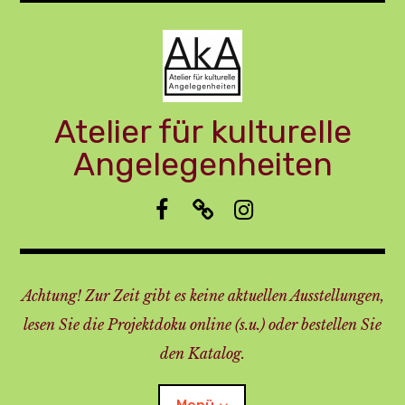
Zum
Inhalt
springen
Atelier für kulturelle
Angelegenheiten
f
I
i
b
m
n
p
s
r
t
Achtung! Zur Zeit gibt es keine aktuellen Ausstellungen,
e
a
s
lesen Sie die Projektdoku online (s.u.) oder bestellen Sie
s
den Katalog.
u
m