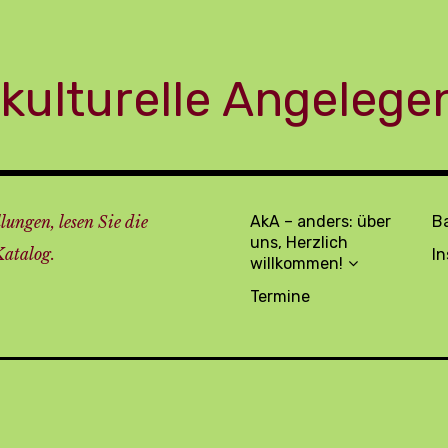
r kulturelle Angeleg
lungen, lesen Sie die
AkA – anders: über
Ba
uns, Herzlich
Katalog.
I
willkommen!
Termine