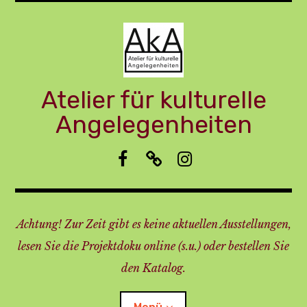
Zum
Inhalt
springen
Atelier für kulturelle
Angelegenheiten
f
I
i
b
m
n
p
s
r
t
Achtung! Zur Zeit gibt es keine aktuellen Ausstellungen,
e
a
s
lesen Sie die Projektdoku online (s.u.) oder bestellen Sie
s
den Katalog.
u
m