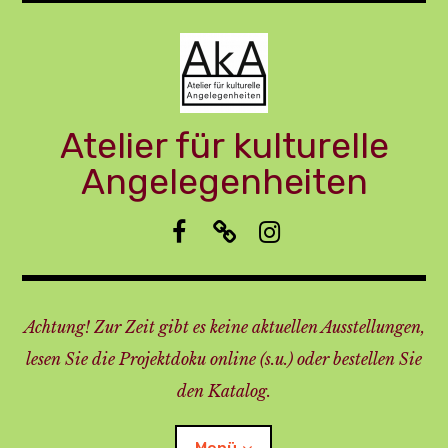
Zum
Inhalt
springen
Atelier für kulturelle
Angelegenheiten
f
I
i
b
m
n
p
s
r
t
Achtung! Zur Zeit gibt es keine aktuellen Ausstellungen,
e
a
s
lesen Sie die Projektdoku online (s.u.) oder bestellen Sie
s
den Katalog.
u
m