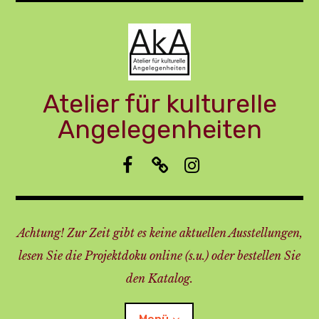
Zum
Inhalt
springen
Atelier für kulturelle
Angelegenheiten
f
I
i
b
m
n
p
s
r
t
Achtung! Zur Zeit gibt es keine aktuellen Ausstellungen,
e
a
s
lesen Sie die Projektdoku online (s.u.) oder bestellen Sie
s
den Katalog.
u
m